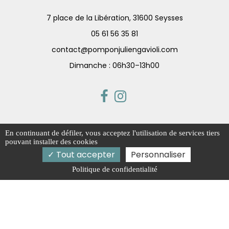
7 place de la Libération, 31600 Seysses
05 61 56 35 81
contact@pomponjuliengavioli.com
Dimanche : 06h30–13h00
En continuant de défiler,
vous acceptez l'utilisation de services tiers
Activités
Boulangerie pâtisserie Muret
pouvant installer des cookies
Gâteau de mariage Muret
Tout accepter
Personnaliser
Boulangerie pâtisserie Roques
Gâteau de mariage Roques
Politique de confidentialité
Gâteau de mariage Seysses
Mentions légales
Charte d’utilisation des données
Gestion des cookies
2026